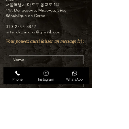
서울특별시 마포구 동교로 147
147, Donggyo-ro, Mapo-gu, Séoul,
République de Corée
010-2757-8872
interdit.ink.kr@gmail.com
Vous pouvez aussi laisser un message ici :
Phone
Instagram
WhatsApp