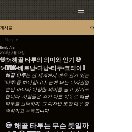
게시물
Blog
Emily Alan
Blog
2025년 8월 15일
💀✨ 해골 타투의 의미와 인기 💀
韓国タトゥー
✨[VDK-베트남-다낭-타투-코리아 ]
ソウルタトゥー
해골 타투
는 전 세계에서 매우 인기 있는 
弘大タトゥー
타투 중 하나입니다. 눈에 띄는 디자인일 
뿐만 아니라 다양한 의미를 담고 있기도 
합니다. 사람들은 각기 다른 이유로 해골 
타투를 선택하며, 그 디자인 또한 매우 창
의적이고 독특합니다.
💀 해골 타투는 무슨 뜻일까