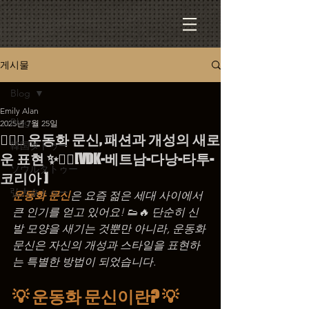
게시물
Blog
Emily Alan
Blog
2025년 7월 25일
🏃‍♂️✨ 운동화 문신, 패션과 개성의 새로
韓国タトゥー
운 표현 ✨🏃‍♀️[VDK-베트남-다낭-타투-
ソウルタトゥー
코리아 ]
弘大タトゥー
운동화 문신
은 요즘 젊은 세대 사이에서 
큰 인기를 얻고 있어요! 👟🔥 단순히 신
발 모양을 새기는 것뿐만 아니라, 운동화 
문신은 자신의 개성과 스타일을 표현하
는 특별한 방법이 되었습니다.
💡 운동화 문신이란? 💡