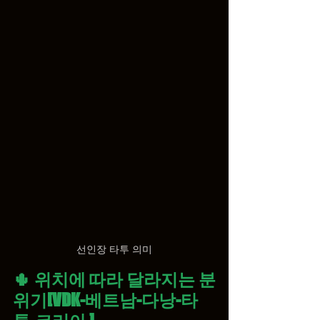
선인장 타투 의미
🌵 위치에 따라 달라지는 분
위기
[VDK-베트남-다낭-타