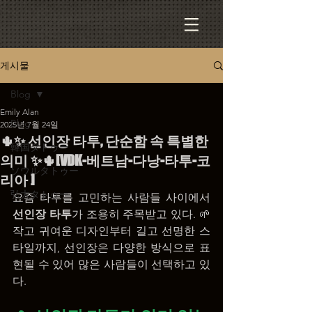
게시물
Blog
Emily Alan
Blog
2025년 7월 24일
🌵✨ 선인장 타투, 단순함 속 특별한
韓国タトゥー
의미 ✨🌵[VDK-베트남-다낭-타투-코
ソウルタトゥー
리아 ]
弘大タトゥー
요즘 타투를 고민하는 사람들 사이에서 
선인장 타투
가 조용히 주목받고 있다. 🌱 
작고 귀여운 디자인부터 길고 선명한 스
타일까지, 선인장은 다양한 방식으로 표
현될 수 있어 많은 사람들이 선택하고 있
다.