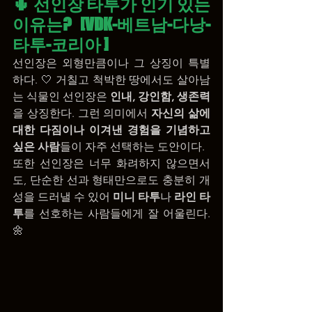
🌵 선인장 타투가 인기 있는 
이유는? 
[VDK-베트남-다낭-
타투-코리아 ]
선인장은 외형만큼이나 그 상징이 특별
하다. 🤍 거칠고 척박한 땅에서도 살아남
는 식물인 선인장은 
인내, 강인함, 생존력
을 상징한다. 그런 의미에서 
자신의 삶에 
대한 다짐이나 이겨낸 경험을 기념하고 
싶은 사람
들이 자주 선택하는 도안이다.
또한 선인장은 너무 화려하지 않으면서
도, 단순한 선과 형태만으로도 충분히 개
성을 드러낼 수 있어 
미니 타투
나 
라인 타
투
를 선호하는 사람들에게 잘 어울린다. 
🌼