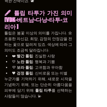
벽한 선택이죠. 🕊️ 
🖋️ 튤립 타투가 가진 의미 
[VDK-베트남-다낭-타투-코
리아 ]
튤립은 봄꽃 이상의 의미를 가집니다. 🌼 
조용한 자신감, 희망, 감정의 안정감을 전
하는 꽃으로 알려져 있죠. 색상에 따라 그 
의미도 조금씩 달라집니다:
❤️ 
빨간 튤립
: 진실한 사랑
💛 
노란 튤립
: 행복과 기쁨
💜 
보라 튤립
: 고귀함과 우아함
🖤 
검정 튤립
: 신비로움 또는 이별
누군가를 기억하기 위해, 새로운 시작을 
기념하기 위해, 또는 단순히 아름다움을 
피부에 담기 위해 
튤립 타투
를 선택하는 
사람들이 많습니다. 💫