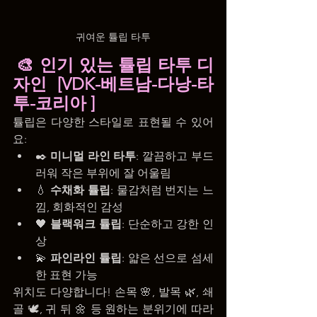
귀여운 튤립 타투
🎨 인기 있는 튤립 타투 디
자인 [VDK-베트남-다낭-타
투-코리아 ]
튤립은 다양한 스타일로 표현될 수 있어
요:
✒️ 
미니멀 라인 타투
: 깔끔하고 부드
러워 작은 부위에 잘 어울림
💧 
수채화 튤립
: 물감처럼 번지는 느
낌, 회화적인 감성
🖤 
블랙워크 튤립
: 단순하고 강한 인
상
💫 
파인라인 튤립
: 얇은 선으로 섬세
한 표현 가능
위치도 다양합니다! 손목 🌸, 발목 🌿, 쇄
골 🕊️, 귀 뒤 🌼 등 원하는 분위기에 따라 