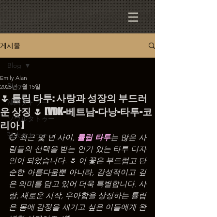
게시물
Blog
Emily Alan
Blog
2025년 7월 15일
🌷 튤립 타투: 사랑과 성장의 부드러
韓国タトゥー
운 상징 🌷 [VDK-베트남-다낭-타투-코
ソウルタトゥー
리아 ]
弘大タトゥー
💮 최근 몇 년 사이, 
튤립 타투
는 많은 사
람들의 선택을 받는 인기 있는 타투 디자
인이 되었습니다. 🌷 이 꽃은 부드럽고 단
순한 아름다움뿐 아니라, 감성적이고 깊
은 의미를 담고 있어 더욱 특별합니다. 사
랑, 새로운 시작, 우아함을 상징하는 튤립
은 몸에 감정을 새기고 싶은 이들에게 완