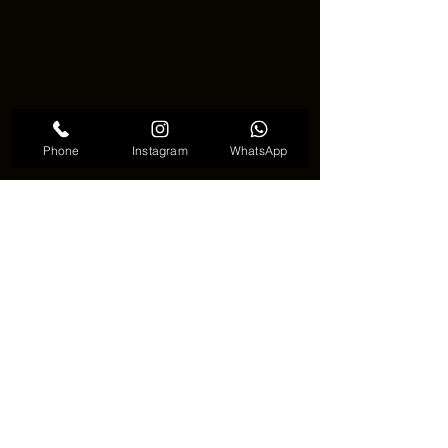
Phone
Instagram
WhatsApp
스탬프 타투 의미
📢 스탬프 타투, 이런 분들에
게 추천해요!
스탬프 타투
는 작고 아기자기하면서도 
깊은 의미를 담고 싶은 분들에게 딱이에
요 💫. 세련되면서도 감성적인 타투를 찾