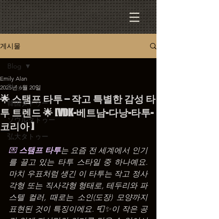
게시물
Blog
Emily Alan
Blog
2025년 6월 20일
🌟 스탬프 타투 – 작고 특별한 감성 타
韓国タトゥー
투 트렌드 🌟 [VDK-베트남-다낭-타투-
ソウルタトゥー
코리아 ]
弘大タトゥー
💌 
스탬프 타투
는 요즘 전 세계에서 인기
를 끌고 있는 타투 스타일 중 하나예요. 
마치 우표처럼 생긴 이 타투는 작고 정사
각형 또는 직사각형 형태로, 테두리와 파
스텔 컬러, 때로는 소인(도장) 모양까지 
표현된 것이 특징이에요. 📮✨이 작은 공