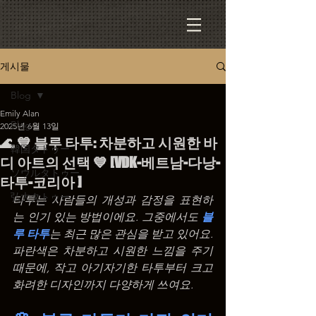
게시물
Blog
Emily Alan
Blog
2025년 6월 13일
🌊 💙 블루 타투: 차분하고 시원한 바
韓国タトゥー
디 아트의 선택 💙 [VDK-베트남-다낭-
ソウルタトゥー
타투-코리아 ]
弘大タトゥー
타투는 사람들의 개성과 감정을 표현하
는 인기 있는 방법이에요. 그중에서도 
블
루 타투
는 최근 많은 관심을 받고 있어요. 
파란색은 차분하고 시원한 느낌을 주기 
때문에, 작고 아기자기한 타투부터 크고 
화려한 디자인까지 다양하게 쓰여요.