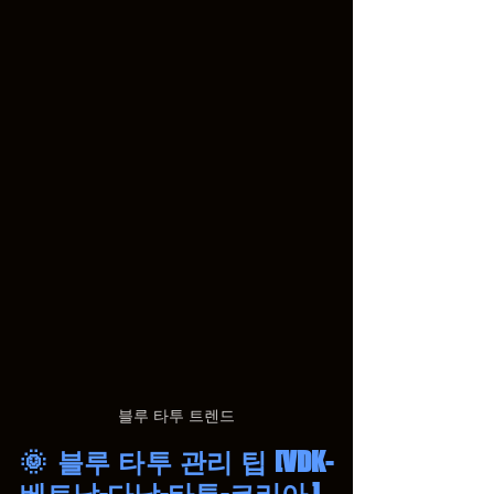
블루 타투 트렌드
🌞 블루 타투 관리 팁 [VDK-
베트남-다낭-타투-코리아 ]