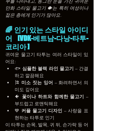
부를 나타내고, 동그란 눈을 가진 귀여운 
만화 스타일 물고기 🐡는 특히 여성이나 
젊은 층에게 인기가 많아요.
🌈 인기 있는 스타일 아이디
어 [VDK-베트남-다낭-타투-
코리아 ]
귀여운 물고기 타투는 여러 스타일이 있
어요:
🐟 
심플한 블랙 라인 물고기
 – 간결
하고 깔끔해요
🎏 
미소 짓는 잉어
 – 화려하면서 의
미도 깊어요
🐠 
꽃이나 하트와 함께한 물고기
 – 
부드럽고 로맨틱해요
💙 
커플 물고기 디자인
 – 사랑을 표
현하는 타투로 인기
이 타투는 손목, 발목, 귀 뒤, 손가락 등 어