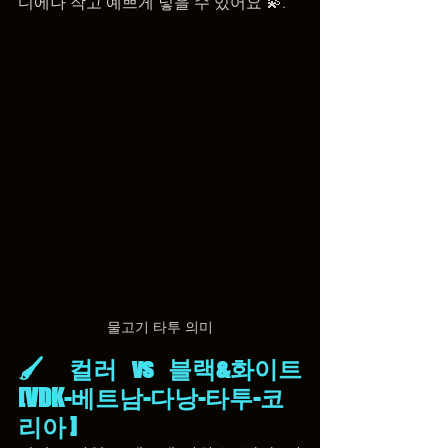
디에나 작고 예쁘게 넣을 수 있어요 💫.
물고기 타투 의미
🖌️ 컬러 vs 블랙&화이트 
[VDK-베트남-다낭-타투-코
리아 ]