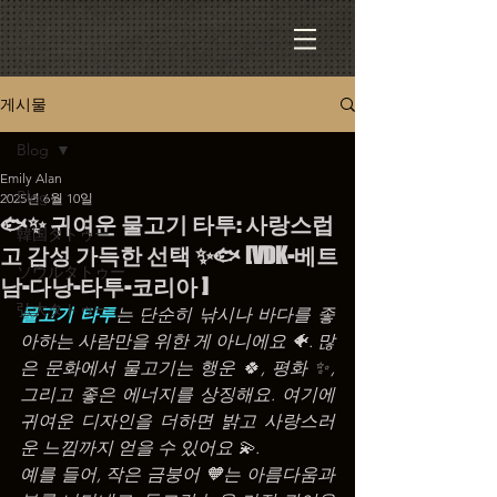
게시물
Blog
Emily Alan
Blog
2025년 6월 10일
🐟✨ 귀여운 물고기 타투: 사랑스럽
韓国タトゥー
고 감성 가득한 선택 ✨🐟 [VDK-베트
ソウルタトゥー
남-다낭-타투-코리아 ]
弘大タトゥー
물고기 타투
는 단순히 낚시나 바다를 좋
아하는 사람만을 위한 게 아니에요 🐠. 많
은 문화에서 물고기는 행운 🍀, 평화 ✨, 
그리고 좋은 에너지를 상징해요. 여기에 
귀여운 디자인을 더하면 밝고 사랑스러
운 느낌까지 얻을 수 있어요 💫.
예를 들어, 작은 금붕어 🧡는 아름다움과 