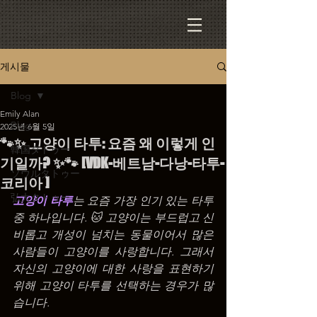
게시물
Blog
Emily Alan
Blog
2025년 6월 5일
🐾✨ 고양이 타투: 요즘 왜 이렇게 인
韓国タトゥー
기일까? ✨🐾 [VDK-베트남-다낭-타투-
ソウルタトゥー
코리아 ]
弘大タトゥー
고양이 타투
는 요즘 가장 인기 있는 타투 
중 하나입니다. 🐱 고양이는 부드럽고 신
비롭고 개성이 넘치는 동물이어서 많은 
사람들이 고양이를 사랑합니다. 그래서 
자신의 고양이에 대한 사랑을 표현하기 
위해 고양이 타투를 선택하는 경우가 많
습니다.