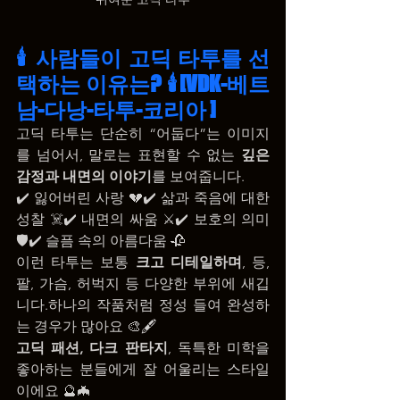
🕯️ 사람들이 고딕 타투를 선
택하는 이유는? 🕯️[VDK-베트
남-다낭-타투-코리아 ]
고딕 타투는 단순히 “어둡다”는 이미지
를 넘어서, 말로는 표현할 수 없는 
깊은 
감정과 내면의 이야기
를 보여줍니다.
✔️ 잃어버린 사랑 💔✔️ 삶과 죽음에 대한 
성찰 ☠️✔️ 내면의 싸움 ⚔️✔️ 보호의 의미 
🛡️✔️ 슬픔 속의 아름다움 🥀
이런 타투는 보통 
크고 디테일하며
, 등, 
팔, 가슴, 허벅지 등 다양한 부위에 새깁
니다.하나의 작품처럼 정성 들여 완성하
는 경우가 많아요 🎨🖋️
고딕 패션, 다크 판타지
, 독특한 미학을 
좋아하는 분들에게 잘 어울리는 스타일
이에요 🔮🦇