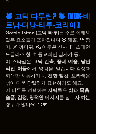
✨
🕷️ 고딕 타투란? 🕷️ [VDK-베
트남-다낭-타투-코리아 ]
Gothic Tattoo (고딕 타투)
는 주로 아래와 
같은 요소들이 포함됩니다:💀 해골, 🌹 장
미, 🪶 까마귀, 👼 어두운 천사, 🪟 스테인
드글라스 창, ✝️ 종교적인 십자가 등.
이 스타일은 
고딕 건축, 중세 예술, 낭만
적인 어둠
에서 영감을 받습니다.검정과 
회색만 사용하거나, 
진한 빨강, 보라색
을 
섞어 더욱 강렬하게 표현하기도 해요.
이 타투를 선택하는 사람들은 
삶과 죽음, 
슬픔, 감정, 영적인 메시지
를 담고자 하는 
경우가 많아요. 📜🖤