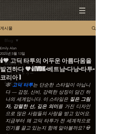
게시물
Blog
Emily Alan
Blog
2025년 5월 13일
🕯️🖤 고딕 타투의 어두운 아름다움을
韓国タトゥー
발견하다 🖤🕯️[VDK-베트남-다낭-타투-
ソウルタトゥー
코리아 ]
弘大タトゥー
🕸️ 
고딕 타투
는 단순한 스타일이 아닙니
다 — 감정, 신비, 강력한 상징이 담긴 하
나의 세계입니다. 이 스타일은 
짙은 그림
자, 강렬한 선, 깊은 의미
를 가진 디자인
으로 많은 사람들의 사랑을 받고 있어요.
지금부터 왜 고딕 타투가 전 세계적으로 
인기를 끌고 있는지 함께 알아볼까요? 💀