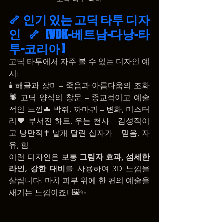
🦴 인기 있는 고딕 타투 디자
인 🦴[VDK-베트남-다낭-타
투-코리아 ]
고딕 타투에서 자주 볼 수 있는 디자인 예
시:
🕯️ 해골과 장미 – 죽음과 아름다움의 조화
🕷️ 고딕 양식의 창문 – 종교적이고 예술
적인 느낌🦇 박쥐, 까마귀 – 변화, 미스터
리🖤 부서진 하트, 우는 천사 – 감성적이
고 낭만적✝️ 날개 달린 십자가 – 믿음, 자
유, 힘
이런 디자인은 보통 
그림자 효과, 섬세한 
라인, 강한 대비
를 사용하여 3D 느낌을 
살립니다. 마치 피부 위에 한 편의 예술을 
새기는 느낌이죠! 🖼️✨