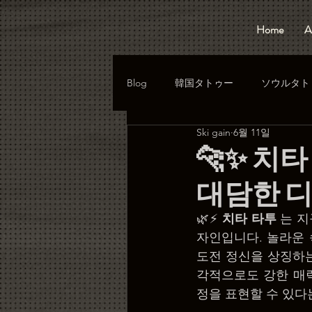
Home
A
Blog
韓国タトゥー
ソウルタト
Ski gain
6월 11일
🐆✨ 치
대담한 디
🌿⚡ 
치타 타투
 는 
자인입니다. 놀라운 
도전 정신을 상징하는
각적으로도 강한 매력
정을 표현할 수 있다