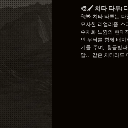
🎨🖌️ 치타 타투
🐆🌟 치타 타투는 
묘사한 리얼리즘 스타
수채화 느낌의 현대적
인 무늬를 함께 배치
기를 주며, 황금빛
말… 같은 치타라도 