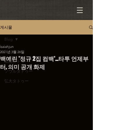
게시물
Blog
isaiahjun
Blog
2021년 3월 26일
백예린 '정규 2집 컴백'…타투 언제부
韓国タトゥー
터, 의미 공개 화제
ソウルタトゥー
弘大タトゥー