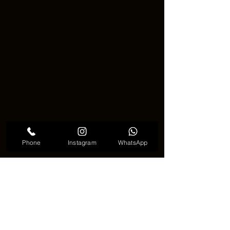
Phone
Instagram
WhatsApp
ハートのタトゥーは、愛や感情を表現
する強力な手段として機能します。各
デザインは着用者の個性と感情を反映
し、特別な瞬間を永遠に覚えたいとい
う願いや、愛する人に対する愛情を表