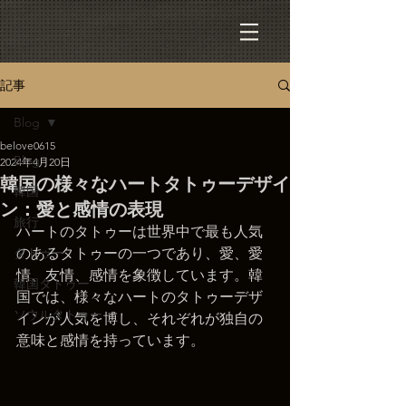
記事
Blog
belove0615
Blog
2024年4月20日
韓国の様々なハートタトゥーデザイ
韓国
ン：愛と感情の表現
旅行
ハートのタトゥーは世界中で最も人気
タトゥー
のあるタトゥーの一つであり、愛、愛
情、友情、感情を象徴しています。韓
韓国タトゥー
国では、様々なハートのタトゥーデザ
ソウルタトゥー
インが人気を博し、それぞれが独自の
意味と感情を持っています。