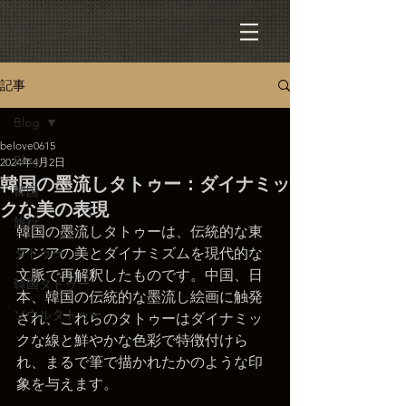
記事
Blog
belove0615
Blog
2024年4月2日
韓国の墨流しタトゥー：ダイナミッ
韓国
クな美の表現
旅行
韓国の墨流しタトゥーは、伝統的な東
タトゥー
アジアの美とダイナミズムを現代的な
文脈で再解釈したものです。中国、日
韓国タトゥー
本、韓国の伝統的な墨流し絵画に触発
ソウルタトゥー
され、これらのタトゥーはダイナミッ
クな線と鮮やかな色彩で特徴付けら
れ、まるで筆で描かれたかのような印
象を与えます。