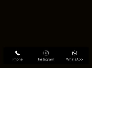
Phone
Instagram
WhatsApp
韓国の墨流しタトゥーは、伝統を超え
た美の現代的な表現を象徴していま
す。これらのタトゥーは、古代東アジ
アの美術の永遠の美しさを現代のタト
ゥー形式で表現し、韓国のタトゥー文
化に鮮やかな色彩とダイナミックな表
現をもたらしています。