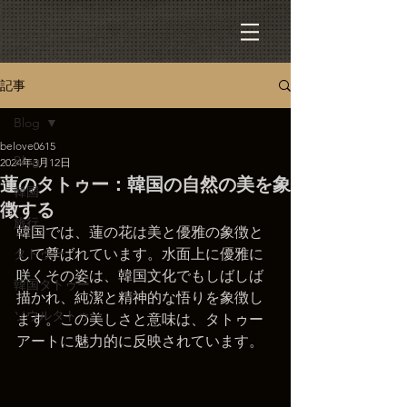
記事
Blog
belove0615
Blog
2024年3月12日
蓮のタトゥー：韓国の自然の美を象
韓国
徴する
旅行
韓国では、蓮の花は美と優雅の象徴と
タトゥー
して尊ばれています。水面上に優雅に
咲くその姿は、韓国文化でもしばしば
韓国タトゥー
描かれ、純潔と精神的な悟りを象徴し
ソウルタトゥー
ます。この美しさと意味は、タトゥー
アートに魅力的に反映されています。