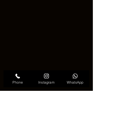
Phone
Instagram
WhatsApp
韓国では、自然の美を愛し、精神的な
平和を求める人々に蓮の花のタトゥー
が非常に人気があります。また、韓国
の自然の美と文化を体験したいと考え
ている人々にも特別な魅力がありま