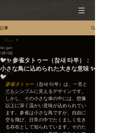
記事
Blog
Ski gain
Blog
1月14日
🐦✨ 参雀タトゥー（참새 타투）：
韓国
小さな鳥に込められた大きな意味 ✨
旅行
🐦
タトゥー
参雀タトゥー
（참새 타투）は、一見と
てもシンプルに見えるデザインです。
韓国タトゥー
しかし、その小さな体の中には、想像
ソウルタトゥー
以上に深く温かい意味が込められてい
ます。参雀は小さな鳥ですが、自由に
空を飛び、日常の中でたくましく生き
る存在として知られています。そのた