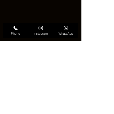
Phone
Instagram
WhatsApp
意味のあるスズメのタトゥー
🐦✨ 今も愛され続ける理由 ✨🐦
参雀タトゥー（참새 타투）は流行に左
右されにくいデザインです。自由、希
望、日常の中の勇気。これらの価値は
時代が変わっても色あせません。
やさしくて、でも芯がある。そんなタ