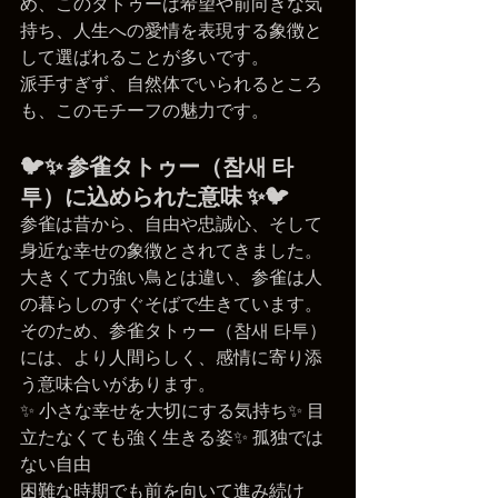
め、このタトゥーは希望や前向きな気
持ち、人生への愛情を表現する象徴と
して選ばれることが多いです。
派手すぎず、自然体でいられるところ
も、このモチーフの魅力です。
🐦✨ 参雀タトゥー（참새 타
투）に込められた意味 ✨🐦
参雀は昔から、自由や忠誠心、そして
身近な幸せの象徴とされてきました。
大きくて力強い鳥とは違い、参雀は人
の暮らしのすぐそばで生きています。
そのため、参雀タトゥー（참새 타투）
には、より人間らしく、感情に寄り添
う意味合いがあります。
✨ 小さな幸せを大切にする気持ち✨ 目
立たなくても強く生きる姿✨ 孤独では
ない自由
困難な時期でも前を向いて進み続け