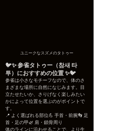
ユニークなスズメのタトゥー
🐦✨ 参雀タトゥー（참새 타
투）におすすめの位置 ✨🐦
参雀は小さなモチーフなので、体のさ
まざまな場所に自然になじみます。目
立たせたいか、さりげなく楽しみたい
かによって位置を選ぶのがポイントで
す。
📍 よく選ばれる部位💪 手首・前腕👣 足
首・足の甲🌿 肩・鎖骨周り
体のラインに沿わせることで、より生