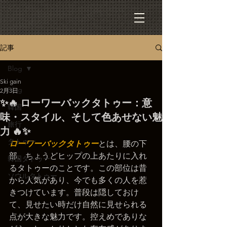
記事
Blog
Ski gain
Blog
2月3日
✨🔥 ローワーバックタトゥー：意
韓国
味・スタイル、そして色あせない魅
旅行
力 🔥✨
タトゥー
ローワーバックタトゥー
とは、腰の下
部、ちょうどヒップの上あたりに入れ
韓国タトゥー
るタトゥーのことです。この部位は昔
ソウルタトゥー
から人気があり、今でも多くの人を惹
きつけています。普段は隠しておけ
て、見せたい時だけ自然に見せられる
点が大きな魅力です。控えめでありな