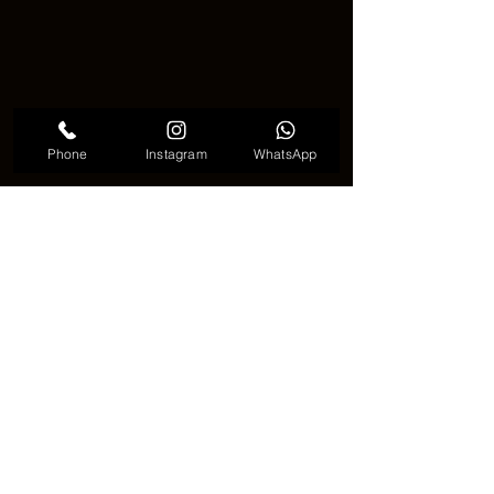
Phone
Instagram
WhatsApp
意味のある腰のタトゥー
🧼🌈 アフターケアの重要性 🌈
🧼
タトゥーを美しく保つためには、アフ
ターケアが欠かせません。清潔に保
ち、保湿をしっかり行うことが大切で
す。回復中はきつい服を避け、腰の動
きに注意することで、デザインを守る
ことができます💦🧴
🌍⭐ 時代を超える自己表現 ⭐🌍
ローワーバックタトゥーは、もはや過