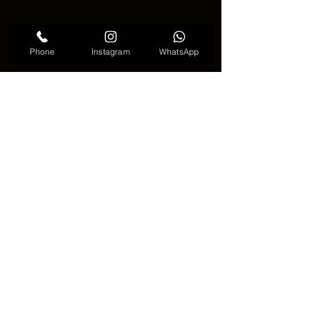
Phone
Instagram
WhatsApp
意味のあるボートのタトゥー
⚓🌊 ボートタトゥーが選ばれ続