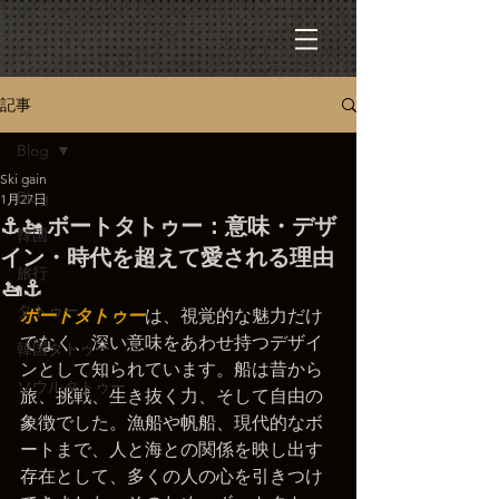
記事
Blog
Ski gain
Blog
1月27日
⚓🚤 ボートタトゥー：意味・デザ
韓国
イン・時代を超えて愛される理由
旅行
🚤⚓
タトゥー
ボートタトゥー
は、視覚的な魅力だけ
でなく、深い意味をあわせ持つデザイ
韓国タトゥー
ンとして知られています。船は昔から
ソウルタトゥー
旅、挑戦、生き抜く力、そして自由の
象徴でした。漁船や帆船、現代的なボ
ートまで、人と海との関係を映し出す
存在として、多くの人の心を引きつけ