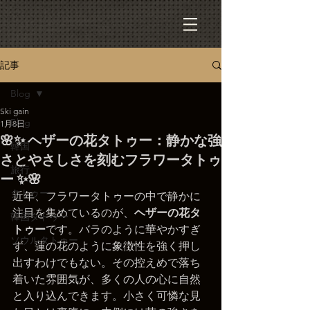
記事
Blog
Ski gain
Blog
1月8日
🌸✨ ヘザーの花タトゥー：静かな強
韓国
さとやさしさを刻むフラワータトゥ
旅行
ー ✨🌸
タトゥー
近年、フラワータトゥーの中で静かに
注目を集めているのが、
ヘザーの花タ
韓国タトゥー
トゥー
です。バラのように華やかすぎ
ソウルタトゥー
ず、蓮の花のように象徴性を強く押し
出すわけでもない。その控えめで落ち
着いた雰囲気が、多くの人の心に自然
と入り込んできます。小さく可憐な見