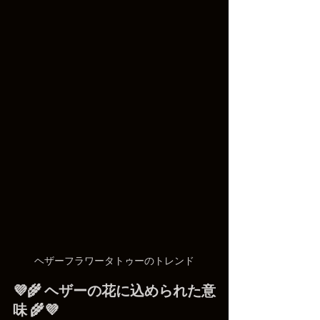
ヘザーフラワータトゥーのトレンド
💜🌾 ヘザーの花に込められた意
味 🌾💜