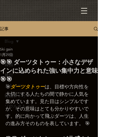
記事
Blog
Ski gain
Blog
1月29日
🎯🎯 ダーツタトゥー：小さなデザ
韓国
インに込められた強い集中力と意味
旅行
🎯🎯
タトゥー
🎯
ダーツタトゥー
は、目標や方向性を
大切にする人たちの間で静かに人気を
韓国タトゥー
集めています。見た目はシンプルです
ソウルタトゥー
が、その意味はとても分かりやすいで
す。的に向かって飛ぶダーツは、人生
の進み方そのものを表しています。 🎯