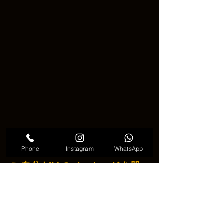
可愛い引用文のタトゥー
Phone
Instagram
WhatsApp
🌷 自分だけのメッセージを肌
に…
クォートレタリングタトゥー
は、ただ
の装飾ではありません。言葉の力を、
身体に刻むことで、自分自身をいつで