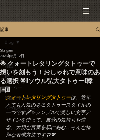
記事
Blog
Ski gain
Blog
2025年8月12日
🌟 クォートレタリングタトゥーで
韓国
想いを刻もう！おしゃれで意味のあ
旅行
る選択 🌟[ソウル弘大タトゥー(韓
タトゥー
国)]
クォートレタリングタトゥー
は、近年
韓国タトゥー
とても人気のあるタトゥースタイルの
ソウルタトゥー
一つです🖋️✨シンプルで美しい文字デ
ザインを使って、自分の気持ちや信
念、大切な言葉を肌に刻む…そんな特
別な表現方法です💬💖