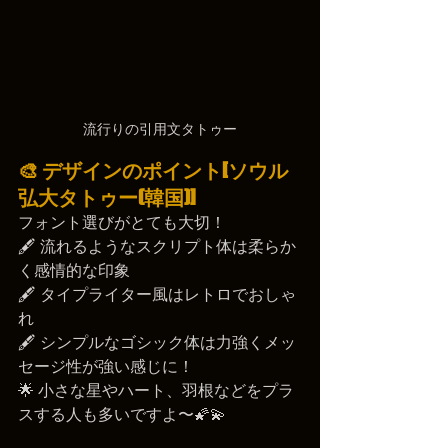
流行りの引用文タトゥー
🎨 デザインのポイント[ソウル
弘大タトゥー(韓国)]
フォント選びがとても大切！
🖋️ 流れるようなスクリプト体は柔らか
く感情的な印象
🖋️ タイプライター風はレトロでおしゃ
れ
🖋️ シンプルなゴシック体は力強くメッ
セージ性が強い感じに！
🌟 小さな星やハート、羽根などをプラ
スする人も多いですよ〜🌠💫