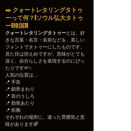
✒️ クォートレタリングタトゥ
ーって何？[ソウル弘大タトゥ
ー(韓国)]
クォートレタリングタトゥー
とは、好
きな言葉・名言・名前などを、美しい
フォントでタトゥーにしたものです。
見た目は控えめですが、意味がとても
深く、自分らしさを表現するのにぴっ
たりです🌱✨
人気の位置は…
📍 手首
📍 鎖骨まわり
📍 首のうしろ
📍 肋骨あたり
📍 前腕
それぞれの場所に、違った雰囲気と意
味があります🌈