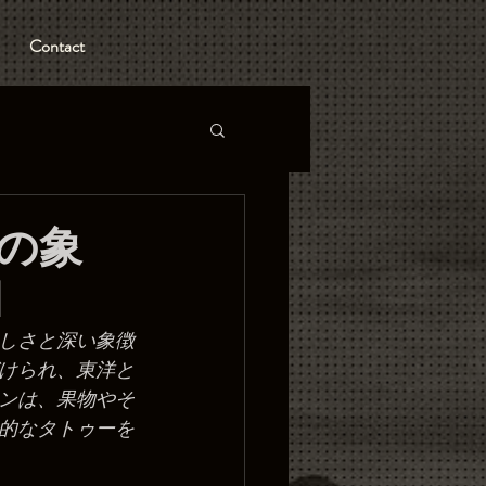
Contact
の象
しさと深い象徴
けられ、東洋と
ンは、果物やそ
的なタトゥーを