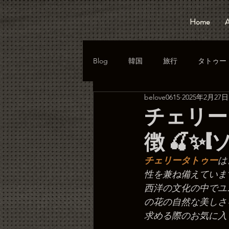
Home
A
Blog
韓国
旅行
タトゥー
belove0615
2025年2月27日
チェリー
徴 🍒✨
チェリータトゥー
は
性を兼ね備えていま
西洋の文化の中でユ
の花の自然な美しさ
求める際のお気に入り