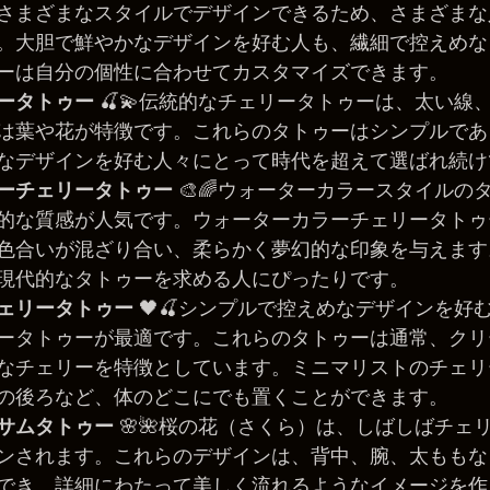
さまざまなスタイルでデザインできるため、さまざまな
。大胆で鮮やかなデザインを好む人も、繊細で控えめな
ーは自分の個性に合わせてカスタマイズできます。
ータトゥー
 🍒💫伝統的なチェリータトゥーは、太い線
は葉や花が特徴です。これらのタトゥーはシンプルであ
なデザインを好む人々にとって時代を超えて選ばれ続け
ーチェリータトゥー
 🎨🌈ウォーターカラースタイルの
的な質感が人気です。ウォーターカラーチェリータトゥ
色合いが混ざり合い、柔らかく夢幻的な印象を与えます
現代的なタトゥーを求める人にぴったりです。
ェリータトゥー
 🖤🍒シンプルで控えめなデザインを好
ータトゥーが最適です。これらのタトゥーは通常、クリ
なチェリーを特徴としています。ミニマリストのチェリ
の後ろなど、体のどこにでも置くことができます。
サムタトゥー
 🌸🌺桜の花（さくら）は、しばしばチェ
ンされます。これらのデザインは、背中、腕、太ももな
でき、詳細にわたって美しく流れるようなイメージを作