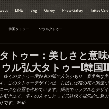
bout
LINE
blog
Gallery
Photo Gallery
Tattoo Care
韓国タトゥー
ソウルタトゥー
タトゥー：美しさと意味
[ソウル弘大タトゥー(韓国)]
、多くのタトゥー愛好者の間で人気があり、審美的な美
す。このタトゥーデザインは、しばしば桜の花と関連づ
ニークな位置を占めています。繊細でカラフルなデザイ
を引き立て、多くの人々にとって意味深く視覚的に魅力
です。🌸🍃