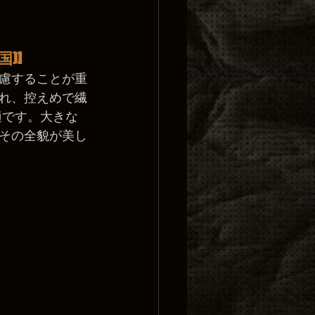
)]
慮することが重
れ、控えめで繊
適です。大きな
その全貌が美し