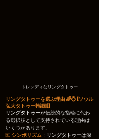
トレンディなリングタトゥー
リングタトゥーを選ぶ理由 🌈💍
 [ソウル
弘大タトゥー(韓国)]
リングタトゥー
が伝統的な指輪に代わ
る選択肢として支持されている理由は
いくつかあります。
💌 
シンボリズム
：
リングタトゥー
は深