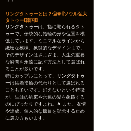
リングタトゥーとは？🤔💎 [ソウル弘大
タトゥー(韓国)]
リングタトゥー
は、指に彫られるタト
ゥーで、伝統的な指輪の形や位置を模
倣しています。ミニマルなラインから
緻密な模様、象徴的なデザインまで、
そのデザインはさまざま。人生の重要
な瞬間を永遠に記す方法として選ばれ
ることが多いです。
特にカップルにとって、
リングタトゥ
ー
は結婚指輪の代わりとして選ばれる
ことも多いです。消えないという特徴
が、生涯の約束や永遠の愛を象徴する
のにぴったりですよね。🌟 また、友情
や達成、個人的な節目を記念するため
に選ぶ方もいます。