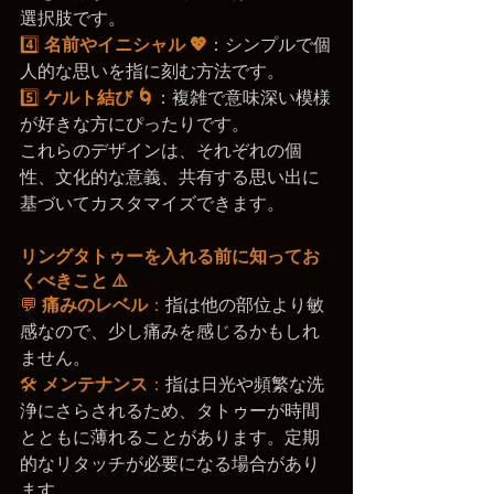
選択肢です。
4️⃣ 
名前やイニシャル 💖
：シンプルで個
人的な思いを指に刻む方法です。
5️⃣ 
ケルト結び 🌀
：複雑で意味深い模様
が好きな方にぴったりです。
これらのデザインは、それぞれの個
性、文化的な意義、共有する思い出に
基づいてカスタマイズできます。
リングタトゥーを入れる前に知ってお
くべきこと ⚠️
💬 
痛みのレベル
：
指は他の部位より敏
感なので、少し痛みを感じるかもしれ
ません。
🛠️ 
メンテナンス
：
指は日光や頻繁な洗
浄にさらされるため、タトゥーが時間
とともに薄れることがあります。定期
的なリタッチが必要になる場合があり
ます。