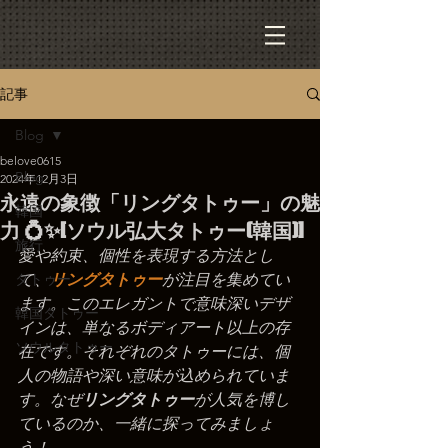
記事
Blog
belove0615
Blog
2024年12月3日
永遠の象徴「リングタトゥー」の魅
韓国
力 💍✨[ソウル弘大タトゥー(韓国)]
旅行
愛や約束、個性を表現する方法とし
タトゥー
て、
リングタトゥー
が注目を集めてい
ます。このエレガントで意味深いデザ
韓国タトゥー
インは、単なるボディアート以上の存
ソウルタトゥー
在です。それぞれのタトゥーには、個
人の物語や深い意味が込められていま
す。なぜ
リングタトゥー
が人気を博し
ているのか、一緒に探ってみましょ
う！