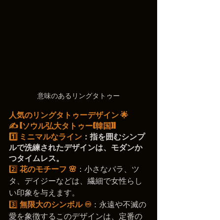
意味のあるリングタトゥー
人気のリングタトゥーデザイン 🌟
✍️
 [ソウル弘大タトゥー(韓国)]
1️⃣ 
ミニマルなライン
：指を囲むシンプ
ルで洗練されたデザインは、モダンか
つタイムレス。
2️⃣ 
花のモチーフ 🌸
：小さなバラ、ツ
タ、デイジーなどは、繊細で女性らし
い印象を与えます。
3️⃣ 
無限大のシンボル ♾️
：永遠や不滅の
愛を象徴するこのデザインは、定番の