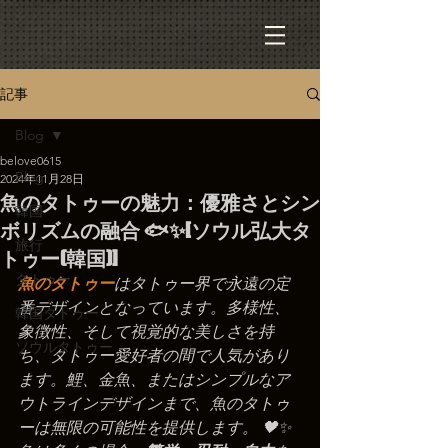
記事
Blog
belove0615
Blog
2024年11月28日
魚のタトゥーの魅力：優雅さとシン
韓国
ボリズムの融合 🐟✨[ソウル弘大タ
旅行
トゥー(韓国)]
タトゥー
魚のタトゥー
はタトゥー界で永遠の定
番デザインとなっています。多様性、
韓国タトゥー
象徴性、そして視覚的な美しさを持
ソウルタトゥー
ち、タトゥー愛好者の間で人気があり
ます。鯉、金魚、またはシンプルなア
ウトラインデザインまで、魚のタトゥ
ーは無限の可能性を提供します。 🖤✨