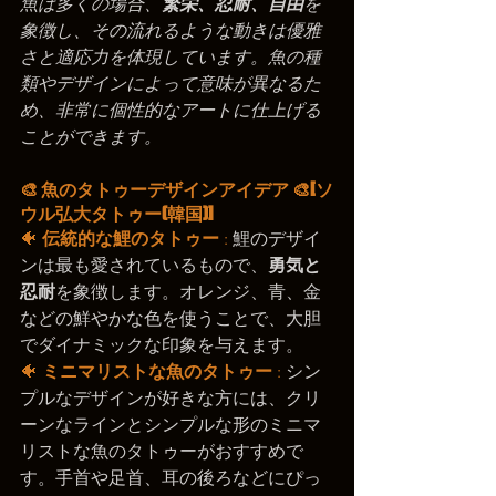
魚は多くの場合、
繁栄、忍耐、自由
を
象徴し、その流れるような動きは優雅
さと適応力を体現しています。魚の種
類やデザインによって意味が異なるた
め、非常に個性的なアートに仕上げる
ことができます。
🎨 魚のタトゥーデザインアイデア 🎨[ソ
ウル弘大タトゥー(韓国)]
🐠 
伝統的な鯉のタトゥー
 :
 鯉のデザイ
ンは最も愛されているもので、
勇気と
忍耐
を象徴します。オレンジ、青、金
などの鮮やかな色を使うことで、大胆
でダイナミックな印象を与えます。
🐠 
ミニマリストな魚のタトゥー
 :
 シン
プルなデザインが好きな方には、クリ
ーンなラインとシンプルな形のミニマ
リストな魚のタトゥーがおすすめで
す。手首や足首、耳の後ろなどにぴっ