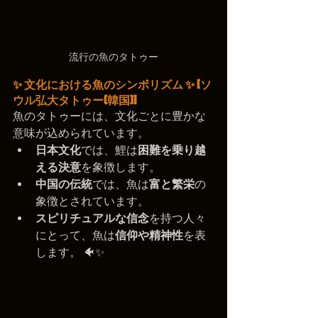
流行の魚のタトゥー
✨ 文化における魚のシンボリズム ✨ 
[ソ
ウル弘大タトゥー(韓国)]
魚のタトゥーには、文化ごとに豊かな
意味が込められています。
日本文化
では、鯉は
困難を乗り越
える決意
を象徴します。
中国の伝統
では、魚は
富と繁栄
の
象徴とされています。
スピリチュアルな信念
を持つ人々
にとって、魚は
信仰や精神性
を表
します。 🐠✨