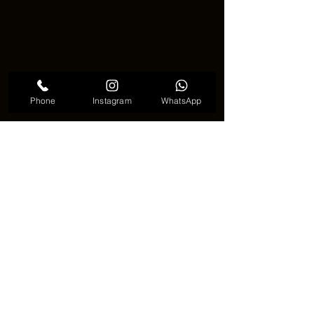
Phone
Instagram
WhatsApp
魚のタトゥーの意味
💬 魚のタトゥーを選ぶ理由は？ 💬
その象徴性や美的な魅力に惹かれる方
も多いでしょう。魚のタトゥーは、自
己表現の素晴らしい方法です。無数の
スタイルや解釈があり、あなたの個性
やストーリーを反映したデザインに仕
上げることができます。
タトゥーを検討している方は、熟練の