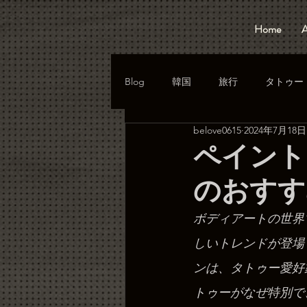
Home
A
Blog
韓国
旅行
タトゥー
belove0615
2024年7月18日
ペイント
のおすす
ボディアートの世界
しいトレンドが登場
ンは、タトゥー愛好
トゥーがなぜ特別で