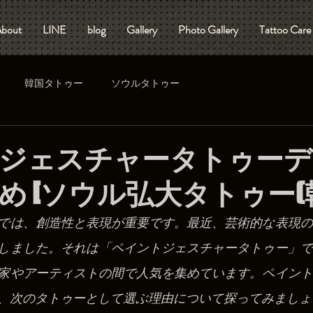
bout
LINE
blog
Gallery
Photo Gallery
Tattoo Care
韓国タトゥー
ソウルタトゥー
ジェスチャータトゥーデ
め [ソウル弘大タトゥー(韓
では、創造性と表現が重要です。最近、芸術的な表現の
しました。それは「ペイントジェスチャータトゥー」で
家やアーティストの間で人気を集めています。ペイント
、次のタトゥーとして選ぶ理由について探ってみましょ