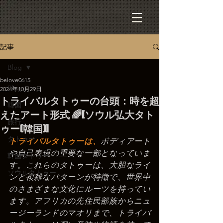
記事
Blog
belove0615
Blog
2024年10月29日
トライバルタトゥーの台頭：時を超
韓国
えたアート形式 🌈[ソウル弘大タト
旅行
ゥー(韓国)]
タトゥー
トライバルタトゥーは、
ボディアート
や自己表現の重要な一部となっていま
韓国タトゥー
す。これらのタトゥーは、大胆なライ
ソウルタトゥー
ンと複雑なパターンが特徴で、世界中
のさまざまな文化にルーツを持ってい
ます。アフリカの先住民部族からニュ
ージーランドのマオリまで、トライバ