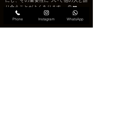
にし、その重要性について他の人と語
り合うことがよくあります。 🕰️❤️
Phone
Instagram
WhatsApp
トライバルタトゥーのトレンド
結論
結論として、トライバルタトゥーは単
なるボディアート以上のものであり、