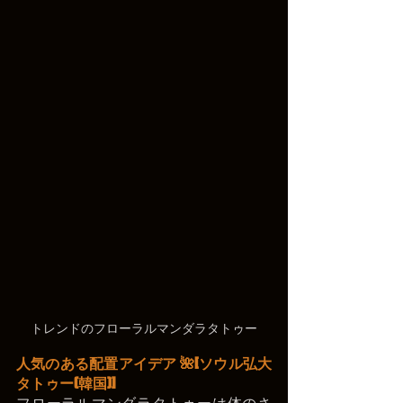
トレンドのフローラルマンダラタトゥー
人気のある配置アイデア 🌺
[ソウル弘大
タトゥー(韓国)]