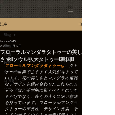
記事
Blog
belove0615
Blog
2024年10月17日
フローラルマンダラタトゥーの美し
韓国
さ 🌼[ソウル弘大タトゥー(韓国)]
旅行
フローラルマンダラタトゥーは
、タト
タトゥー
ゥーの世界でますます人気が高まって
います。花の美しさとマンダラの複雑
韓国タトゥー
なデザインを組み合わせたこれらのタ
ソウルタトゥー
トゥーは、視覚的に驚くべきものであ
るだけでなく、多くの人々に深い意味
を持っています。フローラルマンダラ
タトゥーの重要性、デザイン要素、そ
してなぜ多くのタトゥー愛好者の心を