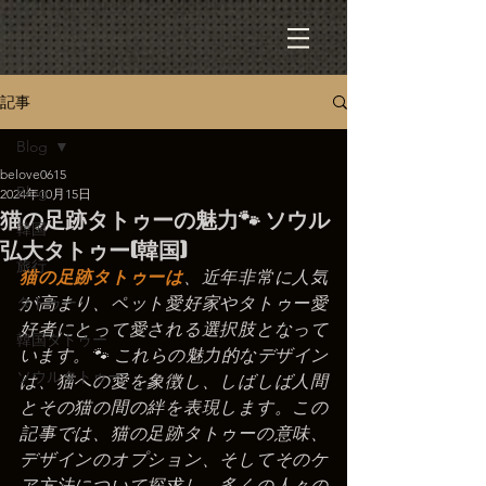
記事
Blog
belove0615
Blog
2024年10月15日
猫の足跡タトゥーの魅力🐾 ソウル
韓国
弘大タトゥー(韓国)
旅行
猫の足跡タトゥーは
、近年非常に人気
タトゥー
が高まり、ペット愛好家やタトゥー愛
好者にとって愛される選択肢となって
韓国タトゥー
います。🐾 これらの魅力的なデザイン
ソウルタトゥー
は、猫への愛を象徴し、しばしば人間
とその猫の間の絆を表現します。この
記事では、猫の足跡タトゥーの意味、
デザインのオプション、そしてそのケ
ア方法について探求し、多くの人々の