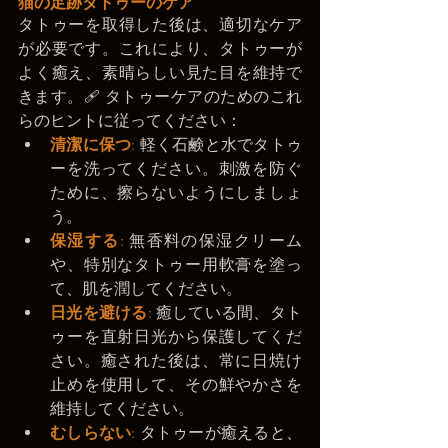
猫の足跡タトゥーのケア
タトゥーを取得した後は、適切なケア
が必要です。これにより、タトゥーが
よく癒え、素晴らしい見た目を維持で
きます。🩹 タトゥーケアのためのこれ
らのヒントに従ってください：
清潔に保つ
:
 軽く石鹸と水でタトゥ
ーを洗ってください。刺激を防ぐ
ために、擦らないようにしましょ
う。
保湿する
: 
無香料の保湿クリーム
や、特別なタトゥー用軟膏を塗っ
て、肌を潤してください。
日光を避ける
:
 癒している間、タト
ゥーを直射日光から保護してくだ
さい。癒された後は、常に日焼け
止めを使用して、その鮮やかさを
維持してください。
むしらない
:
 タトゥーが癒えると、