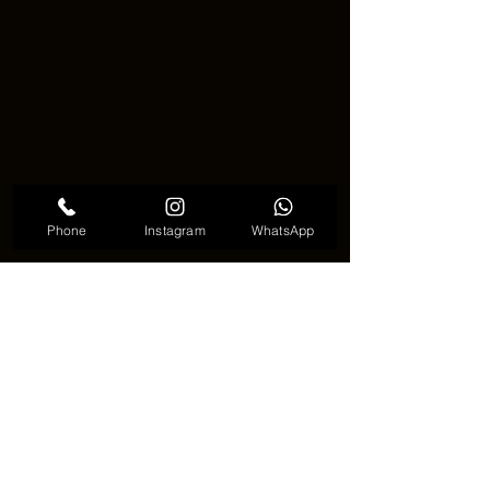
Phone
Instagram
WhatsApp
ケルトノットタトゥーのトレンド
🌀⚔️ まとめ ⚔️🌀
ケルトノットタトゥーは、単なる装飾
ではなく、永遠やつながり、バランス
を表すシンボルです。終わりのないラ
インは、言葉を使わずに深い意味を伝