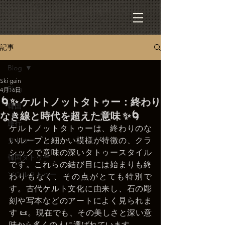
記事
Blog
Ski gain
Blog
4月16日
🌀✨ ケルトノットタトゥー：終わり
韓国
なき線と時代を超えた意味 ✨🌀
旅行
ケルトノットタトゥーは、終わりのな
タトゥー
いループと細かい模様が特徴の、クラ
シックで意味の深いタトゥースタイル
韓国タトゥー
です。これらの結び目には始まりも終
ソウルタトゥー
わりもなく、その点がとても特別で
す。古代ケルト文化に由来し、石の彫
刻や写本などのアートによく見られま
す 📜。現在でも、その美しさと深い意
味から多くの人に選ばれています。