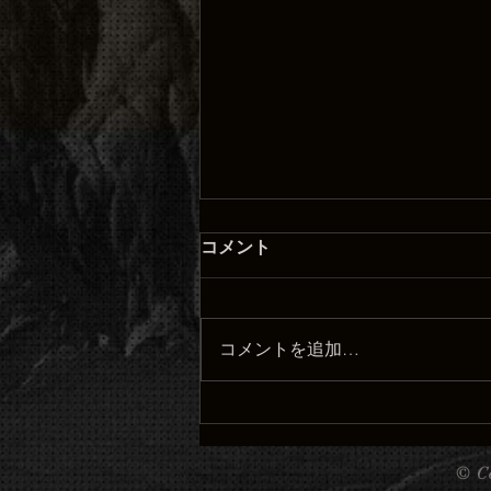
コメント
コメントを追加…
⚔️ 剣タトゥー：強さと決意を
表現する特別なデザイン ⚔️
©
C