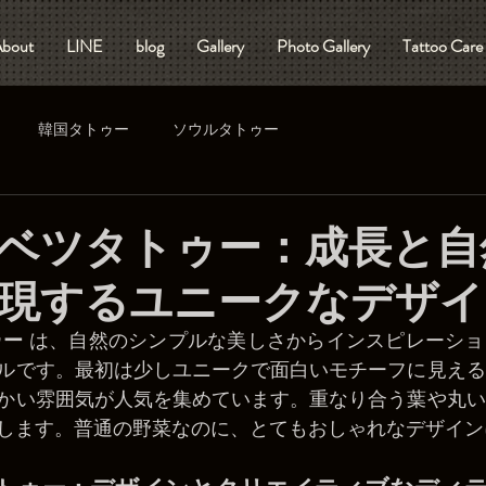
bout
LINE
blog
Gallery
Photo Gallery
Tattoo Care
韓国タトゥー
ソウルタトゥー
キャベツタトゥー：成長と
現するユニークなデザイン
ゥー
 は、自然のシンプルな美しさからインスピレーシ
ルです。最初は少しユニークで面白いモチーフに見える
かい雰囲気が人気を集めています。重なり合う葉や丸い
します。普通の野菜なのに、とてもおしゃれなデザイン