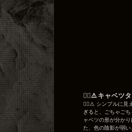
😵‍💫⚠️ キャ
😵‍💫⚠️ シン
ぎると、ごちゃごち
ャベツの形が分かり
た、色の陰影が弱い