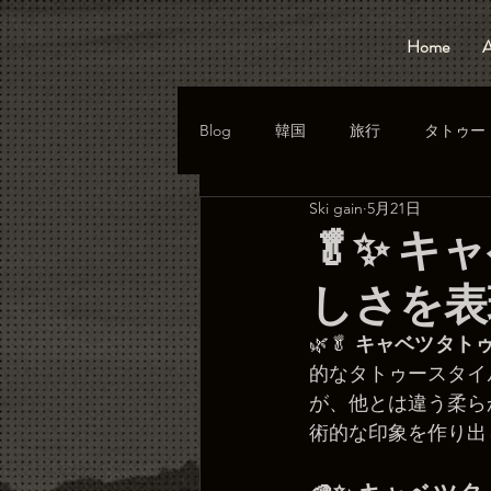
Home
A
Blog
韓国
旅行
タトゥー
Ski gain
5月21日
🥬✨ 
しさを表
🌿🥬 
キャベツタト
的なタトゥースタイ
が、他とは違う柔ら
術的な印象を作り出