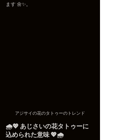
ます 🌼✨。
アジサイの花のタトゥーのトレンド
🌧️💖 あじさいの花タトゥーに
込められた意味 💖🌧️