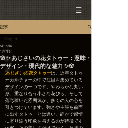
記事
Blog
Ski gain
Blog
1月7日
🌸✨ あじさいの花タトゥー：意味・
韓国
デザイン・現代的な魅力 ✨🌸
旅行
あじさいの花タトゥー
は、近年タトゥ
タトゥー
ーカルチャーの中で注目を集めている
デザインの一つです。やわらかな丸い
韓国タトゥー
形、重なり合う小さな花びら、そして
ソウルタトゥー
落ち着いた雰囲気が、多くの人の心を
引きつけています。強さや主張を前面
に出すタトゥーとは違い、静かで感情
に寄り添う印象を与えるのが特徴です 
🌿💭。その美しさだけでなく、意味の