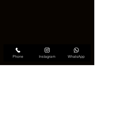
Phone
Instagram
WhatsApp
アジサイの花のタトゥーの意味
🌸📰 時代を超えて愛されるフラ
ワータトゥー 📰🌸
あじさいの花タトゥーは、一時的な流
行ではありません。感情、成長、美し