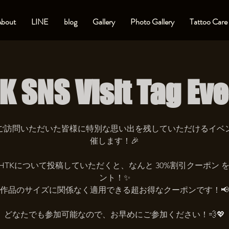
bout
LINE
blog
Gallery
Photo Gallery
Tattoo Care
K SNS Visit Tag Eve
をご訪問いただいた皆様に特別な思い出を残していただけるイベ
催します！🎉
でHTKについて投稿していただくと、なんと 30%割引クーポン 
ント！✨
作品のサイズに関係なく適用できる超お得なクーポンです！📢