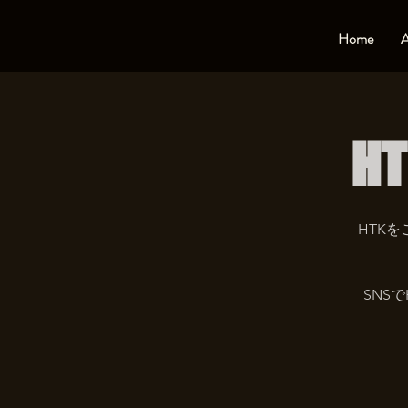
Home
A
HT
HTK
SNS