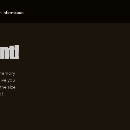
 Information
nt!
 memory
give you
the size
p!!