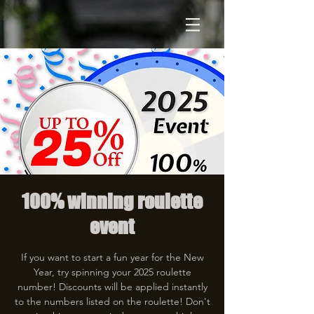
100% winning roulette
event
If you want to start a fun year for the New
Year, try spinning your 2025 roulette
number! Discounts will be applied instantly
to the numbers listed on the roulette! Don't