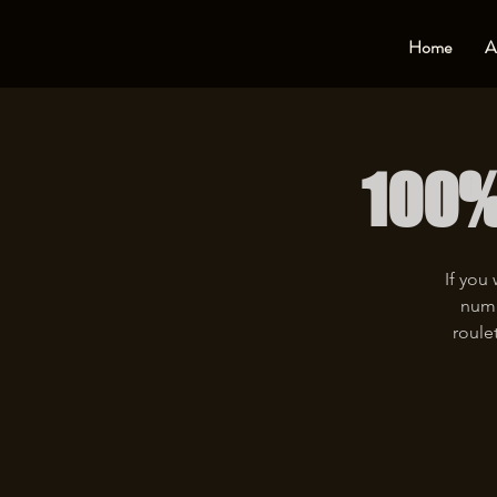
Home
A
100%
If you 
numb
roule