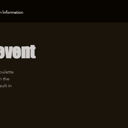
 Information
event
roulette
n the
ult in