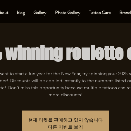
bout
blog
Gallery
Photo Gallery
Tattoo Care
Branch
 winning roulette 
want to start a fun year for the New Year, try spinning your 2025 
er! Discounts will be applied instantly to the numbers listed o
tte! Don't miss this opportunity because multiple tattoos can res
현재 티켓을 판매하고 있지 않습니다
다른 이벤트 보기