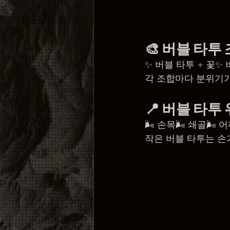
🎨 
버블 타투
✨ 버블 타투 + 꽃✨ 
각 조합마다 분위기가
📍 
버블 타투 
🌬️ 손목🌬️ 쇄골🌬️ 
작은 버블 타투는 손가