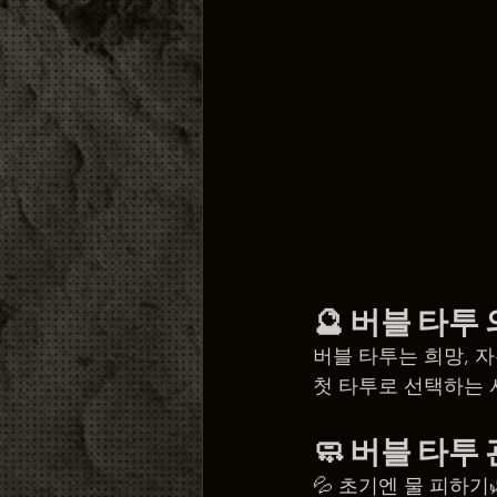
🔮 
버블 타투
버블 타투는 희망, 
첫 타투로 선택하는 
🧼 
버블 타투
💦 초기엔 물 피하기