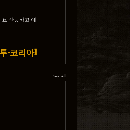
에요.산뜻하고 예
-타투-코리아]
See All