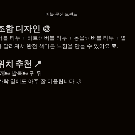
버블 문신 트렌드
 조합 디자인
 🎨
버블 타투 + 하트✨ 버블 타투 + 동물✨ 버블 타투 + 별
 달라져서 완전 색다른 느낌을 만들 수 있어요 💖.
위치 추천
 📍
어깨🌬️ 발목🌬️ 귀 뒤
락 옆에도 아주 잘 어울립니다 🌙.